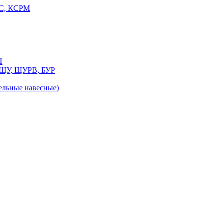
РС, КСРМ
П
 ЩУ, ЩУРВ, БУР
льные навесные)