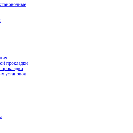
установочные
Е
ения
ной прокладки
й прокладки
их установок
ы