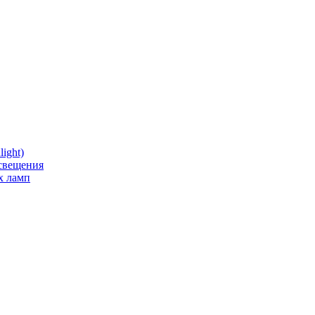
ight)
освещения
х ламп