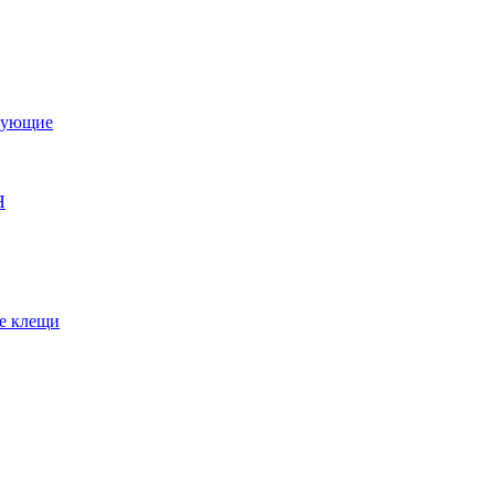
тующие
Я
е клещи