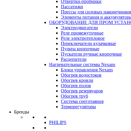
Отвертки-пробники
Пассатижи
Прессы для силовых наконечнико
Элементы питания и аккумулятор
ОБОРУДОВАНИЕ ДЛЯ ПРОМ УСТА
Электродвигатели
Реле промежуточные
Реле электротепловое
Переключатели кулачковые
Пульты кнопочные
Пускатели ручные кнопочные
Расцепители
Нагревательные системы Nexans
Блоки управления Nexans
Обогрев водостоков
Обогрев кровли
Обогрев полов
Обогрев резервуаров
Обогрев труб
Система снеготаяния
Терморегуляторы
Бренды
PHILIPS