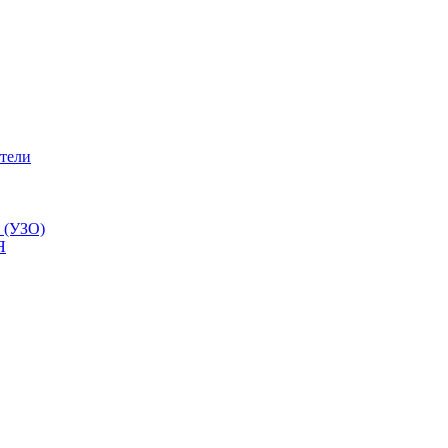
тели
 (УЗО)
Я