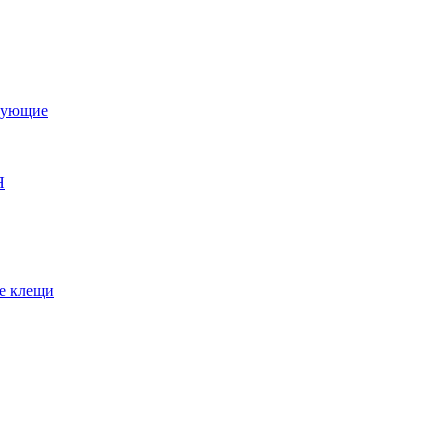
тующие
Я
е клещи