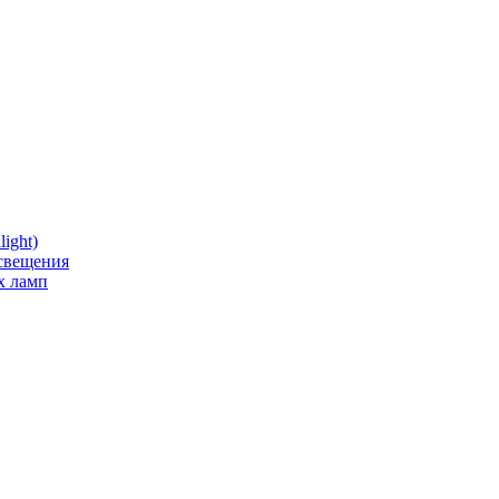
ight)
освещения
х ламп