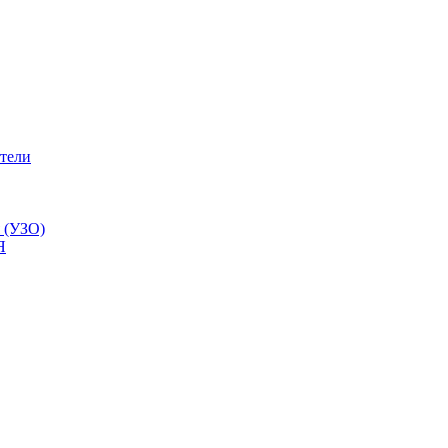
тели
 (УЗО)
Я