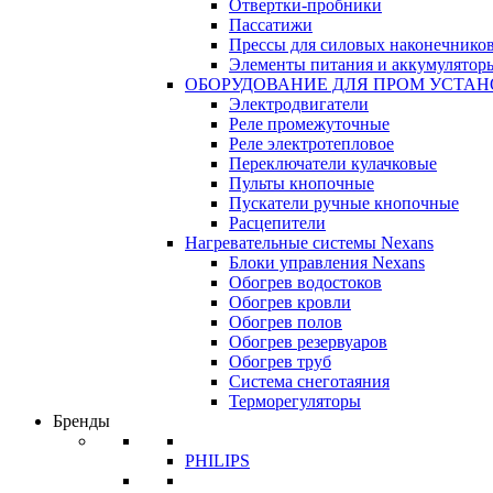
Отвертки-пробники
Пассатижи
Прессы для силовых наконечнико
Элементы питания и аккумулятор
ОБОРУДОВАНИЕ ДЛЯ ПРОМ УСТА
Электродвигатели
Реле промежуточные
Реле электротепловое
Переключатели кулачковые
Пульты кнопочные
Пускатели ручные кнопочные
Расцепители
Нагревательные системы Nexans
Блоки управления Nexans
Обогрев водостоков
Обогрев кровли
Обогрев полов
Обогрев резервуаров
Обогрев труб
Система снеготаяния
Терморегуляторы
Бренды
PHILIPS