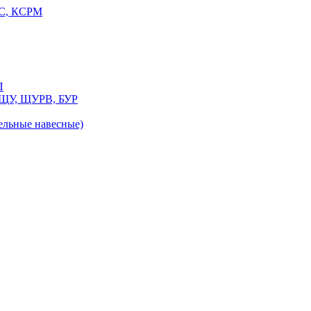
РС, КСРМ
П
 ЩУ, ЩУРВ, БУР
льные навесные)