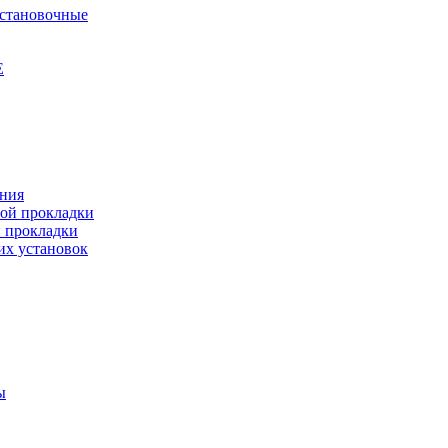
установочные
Е
ения
ной прокладки
й прокладки
их установок
ы