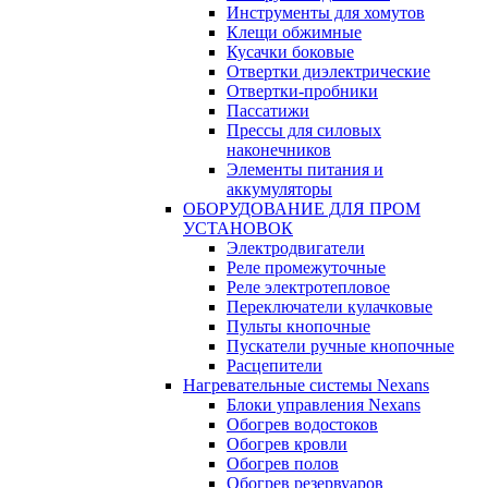
Инструменты для хомутов
Клещи обжимные
Кусачки боковые
Отвертки диэлектрические
Отвертки-пробники
Пассатижи
Прессы для силовых
наконечников
Элементы питания и
аккумуляторы
ОБОРУДОВАНИЕ ДЛЯ ПРОМ
УСТАНОВОК
Электродвигатели
Реле промежуточные
Реле электротепловое
Переключатели кулачковые
Пульты кнопочные
Пускатели ручные кнопочные
Расцепители
Нагревательные системы Nexans
Блоки управления Nexans
Обогрев водостоков
Обогрев кровли
Обогрев полов
Обогрев резервуаров