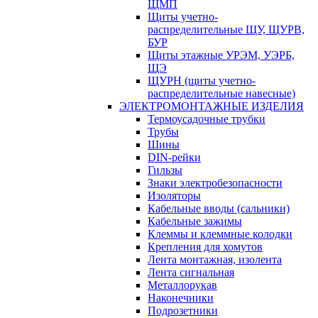
ЩМП
Щиты учетно-
распределительные ЩУ, ЩУРВ,
БУР
Щиты этажные УРЭМ, УЭРБ,
ЩЭ
ЩУРН (щиты учетно-
распределительные навесные)
ЭЛЕКТРОМОНТАЖНЫЕ ИЗДЕЛИЯ
Термоусадочные трубки
Трубы
Шины
DIN-рейки
Гильзы
Знаки электробезопасности
Изоляторы
Кабельные вводы (сальники)
Кабельные зажимы
Клеммы и клеммные колодки
Крепления для хомутов
Лента монтажная, изолента
Лента сигнальная
Металлорукав
Наконечники
Подрозетники