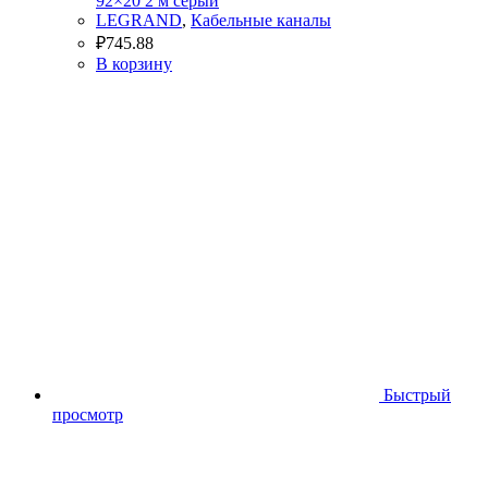
92×20 2 м серый
LEGRAND
,
Кабельные каналы
₽
745.88
В корзину
Быстрый
просмотр