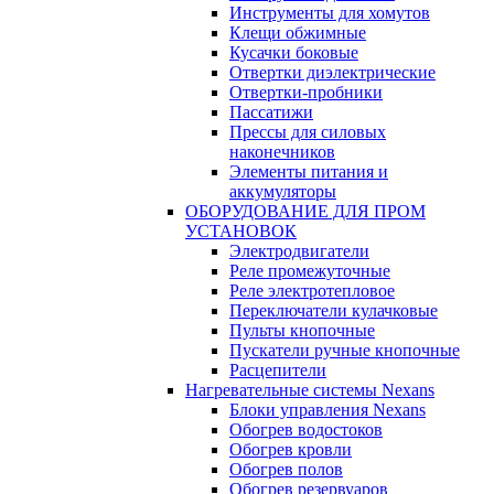
Инструменты для хомутов
Клещи обжимные
Кусачки боковые
Отвертки диэлектрические
Отвертки-пробники
Пассатижи
Прессы для силовых
наконечников
Элементы питания и
аккумуляторы
ОБОРУДОВАНИЕ ДЛЯ ПРОМ
УСТАНОВОК
Электродвигатели
Реле промежуточные
Реле электротепловое
Переключатели кулачковые
Пульты кнопочные
Пускатели ручные кнопочные
Расцепители
Нагревательные системы Nexans
Блоки управления Nexans
Обогрев водостоков
Обогрев кровли
Обогрев полов
Обогрев резервуаров