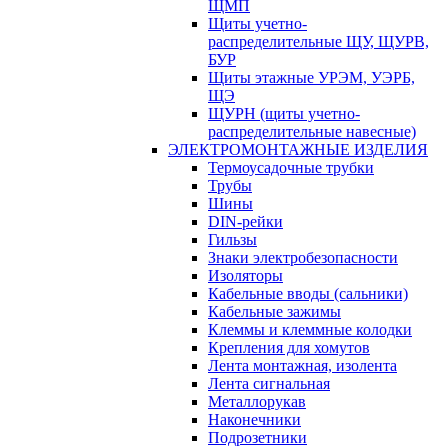
ЩМП
Щиты учетно-
распределительные ЩУ, ЩУРВ,
БУР
Щиты этажные УРЭМ, УЭРБ,
ЩЭ
ЩУРН (щиты учетно-
распределительные навесные)
ЭЛЕКТРОМОНТАЖНЫЕ ИЗДЕЛИЯ
Термоусадочные трубки
Трубы
Шины
DIN-рейки
Гильзы
Знаки электробезопасности
Изоляторы
Кабельные вводы (сальники)
Кабельные зажимы
Клеммы и клеммные колодки
Крепления для хомутов
Лента монтажная, изолента
Лента сигнальная
Металлорукав
Наконечники
Подрозетники