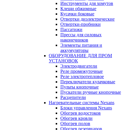
Инструменты для хомутов
Клещи обжимные
Кусачки боковые
Отвертки диэлектрические
Отвертки-пробники
Пассатижи
Прессы для силовых
наконечников
Элементы питания и
аккумуляторы
ОБОРУДОВАНИЕ ДЛЯ ПРОМ
УСТАНОВОК
Электродвигатели
Реле промежуточные
Реле электротепловое
Переключатели кулачковые
Пульты кнопочные
Пускатели ручные кнопочные
Расцепители
Нагревательные системы Nexans
Блоки управления Nexans
Обогрев водостоков
Обогрев кровли
Обогрев полов
Обогрев резервуаров