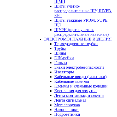
ЩМП
Щиты учетно-
распределительные ЩУ, ЩУРВ,
БУР
Щиты этажные УРЭМ, УЭРБ,
ЩЭ
ЩУРН (щиты учетно-
распределительные навесные)
ЭЛЕКТРОМОНТАЖНЫЕ ИЗДЕЛИЯ
Термоусадочные трубки
Трубы
Шины
DIN-рейки
Гильзы
Знаки электробезопасности
Изоляторы
Кабельные вводы (сальники)
Кабельные зажимы
Клеммы и клеммные колодки
Крепления для хомутов
Лента монтажная, изолента
Лента сигнальная
Металлорукав
Наконечники
Подрозетники