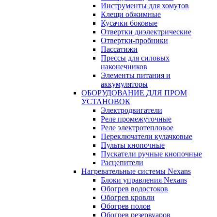
Инструменты для хомутов
Клещи обжимные
Кусачки боковые
Отвертки диэлектрические
Отвертки-пробники
Пассатижи
Прессы для силовых
наконечников
Элементы питания и
аккумуляторы
ОБОРУДОВАНИЕ ДЛЯ ПРОМ
УСТАНОВОК
Электродвигатели
Реле промежуточные
Реле электротепловое
Переключатели кулачковые
Пульты кнопочные
Пускатели ручные кнопочные
Расцепители
Нагревательные системы Nexans
Блоки управления Nexans
Обогрев водостоков
Обогрев кровли
Обогрев полов
Обогрев резервуаров