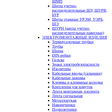
ЩМП
Щиты учетно-
распределительные ЩУ, ЩУРВ,
БУР
Щиты этажные УРЭМ, УЭРБ,
ЩЭ
ЩУРН (щиты учетно-
распределительные навесные)
ЭЛЕКТРОМОНТАЖНЫЕ ИЗДЕЛИЯ
Термоусадочные трубки
Трубы
Шины
DIN-рейки
Гильзы
Знаки электробезопасности
Изоляторы
Кабельные вводы (сальники)
Кабельные зажимы
Клеммы и клеммные колодки
Крепления для хомутов
Лента монтажная, изолента
Лента сигнальная
Металлорукав
Наконечники
Подрозетники