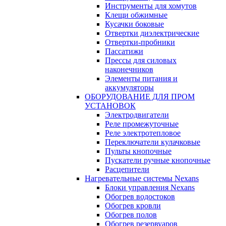
Инструменты для хомутов
Клещи обжимные
Кусачки боковые
Отвертки диэлектрические
Отвертки-пробники
Пассатижи
Прессы для силовых
наконечников
Элементы питания и
аккумуляторы
ОБОРУДОВАНИЕ ДЛЯ ПРОМ
УСТАНОВОК
Электродвигатели
Реле промежуточные
Реле электротепловое
Переключатели кулачковые
Пульты кнопочные
Пускатели ручные кнопочные
Расцепители
Нагревательные системы Nexans
Блоки управления Nexans
Обогрев водостоков
Обогрев кровли
Обогрев полов
Обогрев резервуаров