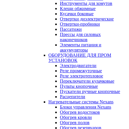
Инструменты для хомутов
Клещи обжимные
Кусачки боковые
Отвертки диэлектрические
Отвертки-пробники
Пассатижи
Прессы для силовых
наконечников
Элементы питания и
аккумуляторы
ОБОРУДОВАНИЕ ДЛЯ ПРОМ
УСТАНОВОК
Электродвигатели
Реле промежуточные
Реле электротепловое
Переключатели кулачковые
Пульты кнопочные
Пускатели ручные кнопочные
Расцепители
Нагревательные системы Nexans
Блоки управления Nexans
Обогрев водостоков
Обогрев кровли
Обогрев полов
Обогрев резервуаров