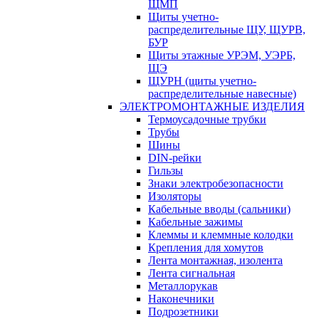
ЩМП
Щиты учетно-
распределительные ЩУ, ЩУРВ,
БУР
Щиты этажные УРЭМ, УЭРБ,
ЩЭ
ЩУРН (щиты учетно-
распределительные навесные)
ЭЛЕКТРОМОНТАЖНЫЕ ИЗДЕЛИЯ
Термоусадочные трубки
Трубы
Шины
DIN-рейки
Гильзы
Знаки электробезопасности
Изоляторы
Кабельные вводы (сальники)
Кабельные зажимы
Клеммы и клеммные колодки
Крепления для хомутов
Лента монтажная, изолента
Лента сигнальная
Металлорукав
Наконечники
Подрозетники