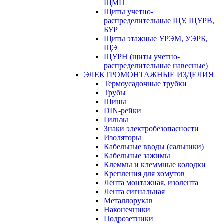
ЩМП
Щиты учетно-
распределительные ЩУ, ЩУРВ,
БУР
Щиты этажные УРЭМ, УЭРБ,
ЩЭ
ЩУРН (щиты учетно-
распределительные навесные)
ЭЛЕКТРОМОНТАЖНЫЕ ИЗДЕЛИЯ
Термоусадочные трубки
Трубы
Шины
DIN-рейки
Гильзы
Знаки электробезопасности
Изоляторы
Кабельные вводы (сальники)
Кабельные зажимы
Клеммы и клеммные колодки
Крепления для хомутов
Лента монтажная, изолента
Лента сигнальная
Металлорукав
Наконечники
Подрозетники