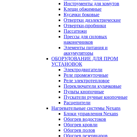
Инструменты для хомутов
Клещи обжимные
Кусачки боковые
Отвертки диэлектрические
Отвертки-пробники
Пассатижи
Прессы для силовых
наконечников
Элементы питания и
аккумуляторы
ОБОРУДОВАНИЕ ДЛЯ ПРОМ
УСТАНОВОК
Электродвигатели
Реле промежуточные
Реле электротепловое
Переключатели кулачковые
Пульты кнопочные
Пускатели ручные кнопочные
Расцепители
Нагревательные системы Nexans
Блоки управления Nexans
Обогрев водостоков
Обогрев кровли
Обогрев полов
Обогрев резервуаров