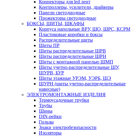
Коннекторы для led лент
Контроллеры, усилители, драйверы
Панели светодиодные
Прожекторы светодиодные
БОКСЫ, ЩИТЫ, ШКАФЫ
Корпуса напольные ВРУ, ЩО, ШРС, КСРМ
Пластиковые коробки и боксы
Распределительные щиты
Щиты ПР
Щиты распределительные ЩРВ
Щиты распределительные ЩРН
Щиты с монтажной панелью ЩМП
Щиты учетно-распределительные ЩУ,
ЩУРВ, БУР
Щиты этажные УРЭМ, УЭРБ, ЩЭ
ЩУРН (щиты учетно-распределительные
навесные)
ЭЛЕКТРОМОНТАЖНЫЕ ИЗДЕЛИЯ
Термоусадочные трубки
Трубы
Шины
DIN-рейки
Гильзы
Знаки электробезопасности
Изоляторы