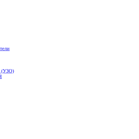
тели
 (УЗО)
Я