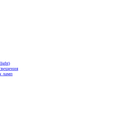
ight)
освещения
х ламп