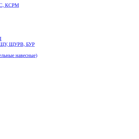
РС, КСРМ
П
 ЩУ, ЩУРВ, БУР
льные навесные)