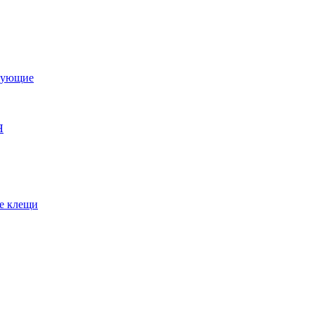
тующие
Я
е клещи