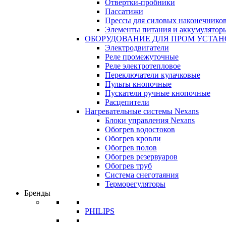
Отвертки-пробники
Пассатижи
Прессы для силовых наконечнико
Элементы питания и аккумулятор
ОБОРУДОВАНИЕ ДЛЯ ПРОМ УСТА
Электродвигатели
Реле промежуточные
Реле электротепловое
Переключатели кулачковые
Пульты кнопочные
Пускатели ручные кнопочные
Расцепители
Нагревательные системы Nexans
Блоки управления Nexans
Обогрев водостоков
Обогрев кровли
Обогрев полов
Обогрев резервуаров
Обогрев труб
Система снеготаяния
Терморегуляторы
Бренды
PHILIPS