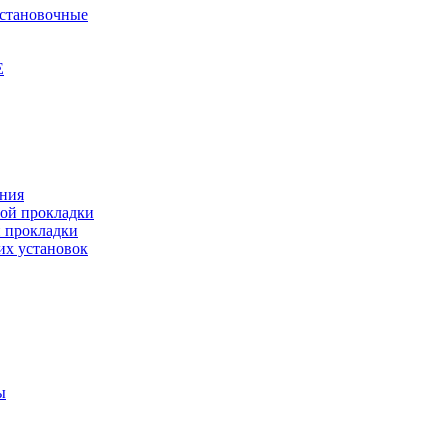
установочные
Е
ения
ной прокладки
й прокладки
их установок
ы