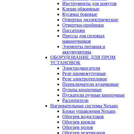
Инструменты для хомутов
Клещи обжимные
Кусачки боковые
Отвертки диэлектрические
Отвертки-пробники
Пассатижи
Прессы для силовых
наконечников
Элементы питания и
аккумуляторы
ОБОРУДОВАНИЕ ДЛЯ ПРОМ
УСТАНОВОК
Электродвигатели
Реле промежуточные
Реле электротепловое
Переключатели кулачковые
Пульты кнопочные
Пускатели ручные кнопочные
Расцепители
Нагревательные системы Nexans
Блоки управления Nexans
Обогрев водостоков
Обогрев кровли
Обогрев полов
Обогрев резервуаров