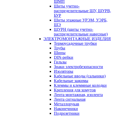
ЩМП
Щиты учетно-
распределительные ЩУ, ЩУРВ,
БУР
Щиты этажные УРЭМ, УЭРБ,
ЩЭ
ЩУРН (щиты учетно-
распределительные навесные)
ЭЛЕКТРОМОНТАЖНЫЕ ИЗДЕЛИЯ
Термоусадочные трубки
Трубы
Шины
DIN-рейки
Гильзы
Знаки электробезопасности
Изоляторы
Кабельные вводы (сальники)
Кабельные зажимы
Клеммы и клеммные колодки
Крепления для хомутов
Лента монтажная, изолента
Лента сигнальная
Металлорукав
Наконечники
Подрозетники