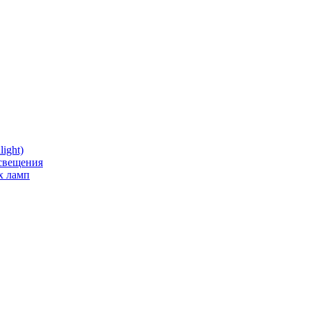
ight)
освещения
х ламп