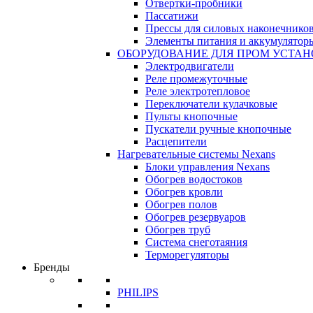
Отвертки-пробники
Пассатижи
Прессы для силовых наконечнико
Элементы питания и аккумулятор
ОБОРУДОВАНИЕ ДЛЯ ПРОМ УСТА
Электродвигатели
Реле промежуточные
Реле электротепловое
Переключатели кулачковые
Пульты кнопочные
Пускатели ручные кнопочные
Расцепители
Нагревательные системы Nexans
Блоки управления Nexans
Обогрев водостоков
Обогрев кровли
Обогрев полов
Обогрев резервуаров
Обогрев труб
Система снеготаяния
Терморегуляторы
Бренды
PHILIPS