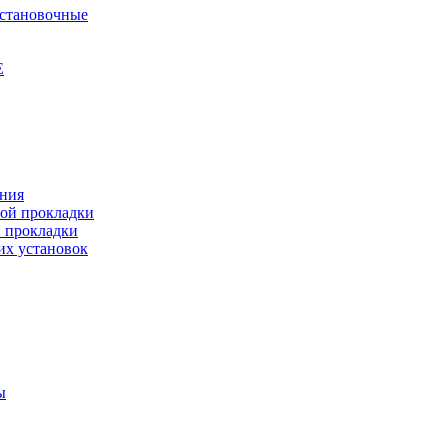
установочные
Е
ения
ной прокладки
й прокладки
их установок
ы