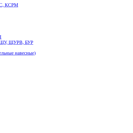
РС, КСРМ
П
 ЩУ, ЩУРВ, БУР
льные навесные)