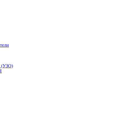
тели
 (УЗО)
Я