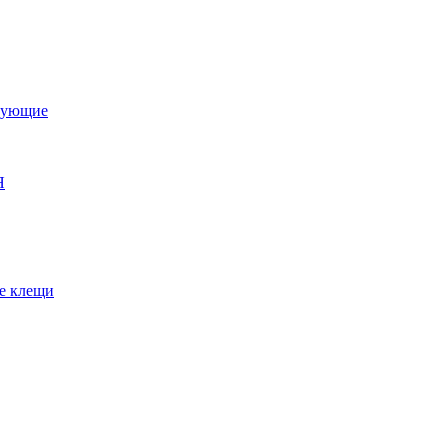
тующие
Я
е клещи