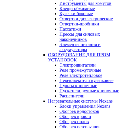
Инструменты для хомутов
Клещи обжимные
Кусачки боковые
Отвертки диэлектрические
Отвертки-пробники
Пассатижи
Прессы для силовых
наконечников
Элементы питания и
аккумуляторы
ОБОРУДОВАНИЕ ДЛЯ ПРОМ
УСТАНОВОК
Электродвигатели
Реле промежуточные
Реле электротепловое
Переключатели кулачковые
Пульты кнопочные
Пускатели ручные кнопочные
Расцепители
Нагревательные системы Nexans
Блоки управления Nexans
Обогрев водостоков
Обогрев кровли
Обогрев полов
Обогрев резервуаров