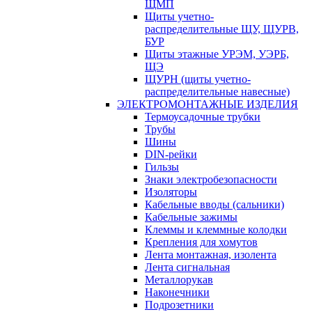
ЩМП
Щиты учетно-
распределительные ЩУ, ЩУРВ,
БУР
Щиты этажные УРЭМ, УЭРБ,
ЩЭ
ЩУРН (щиты учетно-
распределительные навесные)
ЭЛЕКТРОМОНТАЖНЫЕ ИЗДЕЛИЯ
Термоусадочные трубки
Трубы
Шины
DIN-рейки
Гильзы
Знаки электробезопасности
Изоляторы
Кабельные вводы (сальники)
Кабельные зажимы
Клеммы и клеммные колодки
Крепления для хомутов
Лента монтажная, изолента
Лента сигнальная
Металлорукав
Наконечники
Подрозетники