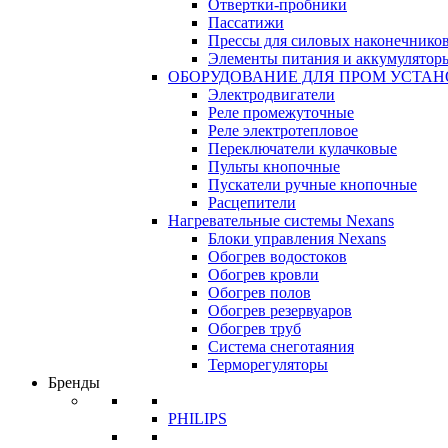
Отвертки-пробники
Пассатижи
Прессы для силовых наконечнико
Элементы питания и аккумулятор
ОБОРУДОВАНИЕ ДЛЯ ПРОМ УСТА
Электродвигатели
Реле промежуточные
Реле электротепловое
Переключатели кулачковые
Пульты кнопочные
Пускатели ручные кнопочные
Расцепители
Нагревательные системы Nexans
Блоки управления Nexans
Обогрев водостоков
Обогрев кровли
Обогрев полов
Обогрев резервуаров
Обогрев труб
Система снеготаяния
Терморегуляторы
Бренды
PHILIPS