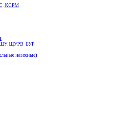
РС, КСРМ
П
 ЩУ, ЩУРВ, БУР
льные навесные)