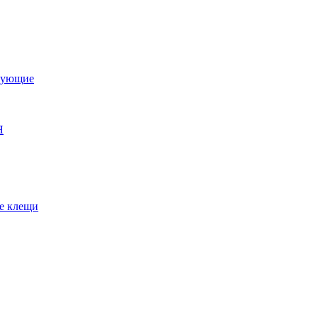
тующие
Я
е клещи