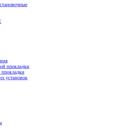
установочные
Е
ения
ной прокладки
й прокладки
их установок
ы