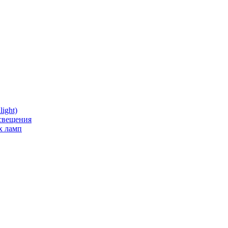
ight)
освещения
х ламп