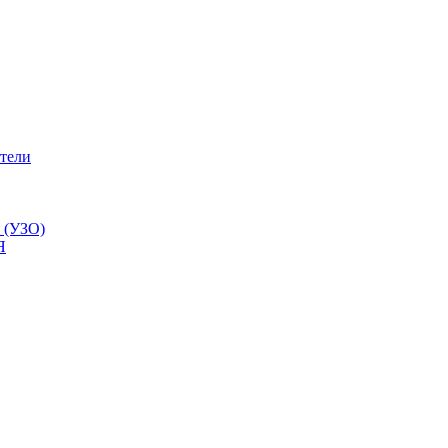
тели
 (УЗО)
Я