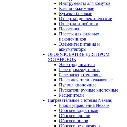
Инструменты для хомутов
Клещи обжимные
Кусачки боковые
Отвертки диэлектрические
Отвертки-пробники
Пассатижи
Прессы для силовых
наконечников
Элементы питания и
аккумуляторы
ОБОРУДОВАНИЕ ДЛЯ ПРОМ
УСТАНОВОК
Электродвигатели
Реле промежуточные
Реле электротепловое
Переключатели кулачковые
Пульты кнопочные
Пускатели ручные кнопочные
Расцепители
Нагревательные системы Nexans
Блоки управления Nexans
Обогрев водостоков
Обогрев кровли
Обогрев полов
Обогрев резервуаров