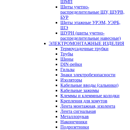
ЩМП
Щиты учетно-
распределительные ЩУ, ЩУРВ,
БУР
Щиты этажные УРЭМ, УЭРБ,
ЩЭ
ЩУРН (щиты учетно-
распределительные навесные)
ЭЛЕКТРОМОНТАЖНЫЕ ИЗДЕЛИЯ
Термоусадочные трубки
Трубы
Шины
DIN-рейки
Гильзы
Знаки электробезопасности
Изоляторы
Кабельные вводы (сальники)
Кабельные зажимы
Клеммы и клеммные колодки
Крепления для хомутов
Лента монтажная, изолента
Лента сигнальная
Металлорукав
Наконечники
Подрозетники