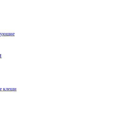
тующие
Я
е клещи