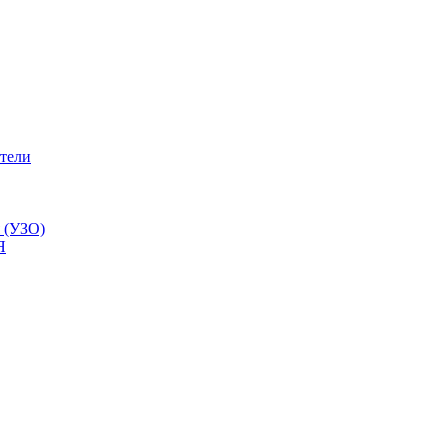
тели
 (УЗО)
Я