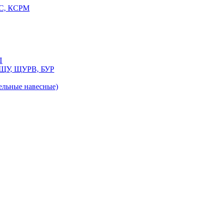
РС, КСРМ
П
 ЩУ, ЩУРВ, БУР
льные навесные)