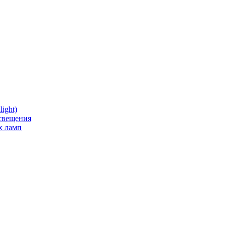
ight)
освещения
х ламп