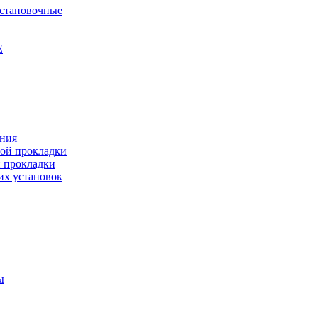
установочные
Е
ения
ной прокладки
й прокладки
их установок
ы