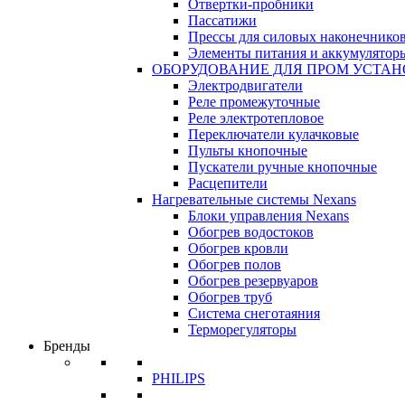
Отвертки-пробники
Пассатижи
Прессы для силовых наконечнико
Элементы питания и аккумулятор
ОБОРУДОВАНИЕ ДЛЯ ПРОМ УСТА
Электродвигатели
Реле промежуточные
Реле электротепловое
Переключатели кулачковые
Пульты кнопочные
Пускатели ручные кнопочные
Расцепители
Нагревательные системы Nexans
Блоки управления Nexans
Обогрев водостоков
Обогрев кровли
Обогрев полов
Обогрев резервуаров
Обогрев труб
Система снеготаяния
Терморегуляторы
Бренды
PHILIPS