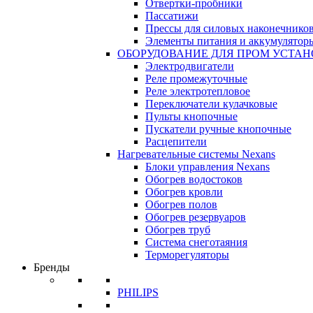
Отвертки-пробники
Пассатижи
Прессы для силовых наконечнико
Элементы питания и аккумулятор
ОБОРУДОВАНИЕ ДЛЯ ПРОМ УСТА
Электродвигатели
Реле промежуточные
Реле электротепловое
Переключатели кулачковые
Пульты кнопочные
Пускатели ручные кнопочные
Расцепители
Нагревательные системы Nexans
Блоки управления Nexans
Обогрев водостоков
Обогрев кровли
Обогрев полов
Обогрев резервуаров
Обогрев труб
Система снеготаяния
Терморегуляторы
Бренды
PHILIPS