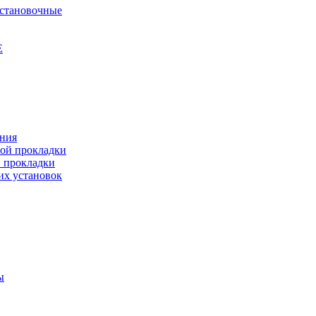
установочные
Е
ения
ной прокладки
й прокладки
их установок
ы