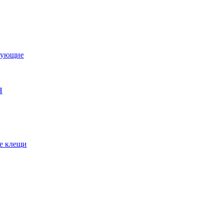
тующие
Я
е клещи