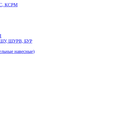
РС, КСРМ
П
 ЩУ, ЩУРВ, БУР
льные навесные)