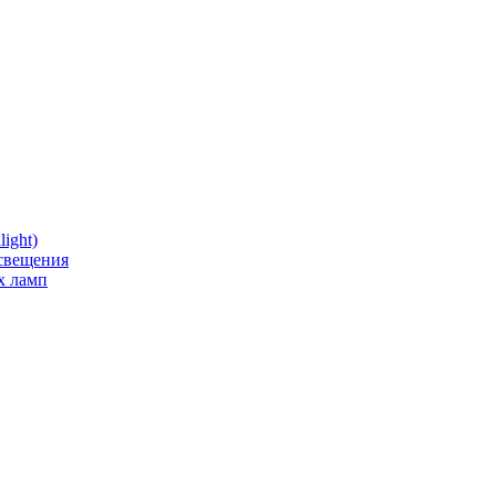
ight)
освещения
х ламп