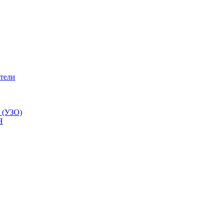
тели
 (УЗО)
Я