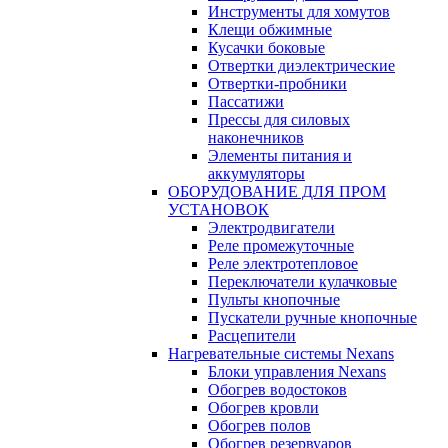
Инструменты для хомутов
Клещи обжимные
Кусачки боковые
Отвертки диэлектрические
Отвертки-пробники
Пассатижи
Прессы для силовых
наконечников
Элементы питания и
аккумуляторы
ОБОРУДОВАНИЕ ДЛЯ ПРОМ
УСТАНОВОК
Электродвигатели
Реле промежуточные
Реле электротепловое
Переключатели кулачковые
Пульты кнопочные
Пускатели ручные кнопочные
Расцепители
Нагревательные системы Nexans
Блоки управления Nexans
Обогрев водостоков
Обогрев кровли
Обогрев полов
Обогрев резервуаров