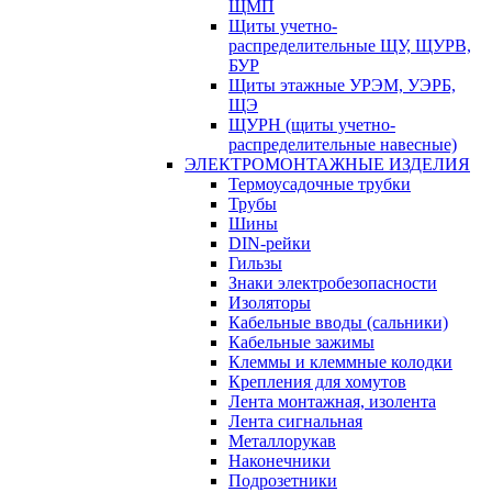
ЩМП
Щиты учетно-
распределительные ЩУ, ЩУРВ,
БУР
Щиты этажные УРЭМ, УЭРБ,
ЩЭ
ЩУРН (щиты учетно-
распределительные навесные)
ЭЛЕКТРОМОНТАЖНЫЕ ИЗДЕЛИЯ
Термоусадочные трубки
Трубы
Шины
DIN-рейки
Гильзы
Знаки электробезопасности
Изоляторы
Кабельные вводы (сальники)
Кабельные зажимы
Клеммы и клеммные колодки
Крепления для хомутов
Лента монтажная, изолента
Лента сигнальная
Металлорукав
Наконечники
Подрозетники