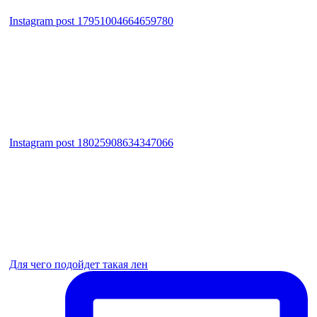
Instagram post 17951004664659780
Instagram post 18025908634347066
Для чего подойдет такая лен