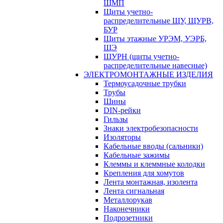
ЩМП
Щиты учетно-
распределительные ЩУ, ЩУРВ,
БУР
Щиты этажные УРЭМ, УЭРБ,
ЩЭ
ЩУРН (щиты учетно-
распределительные навесные)
ЭЛЕКТРОМОНТАЖНЫЕ ИЗДЕЛИЯ
Термоусадочные трубки
Трубы
Шины
DIN-рейки
Гильзы
Знаки электробезопасности
Изоляторы
Кабельные вводы (сальники)
Кабельные зажимы
Клеммы и клеммные колодки
Крепления для хомутов
Лента монтажная, изолента
Лента сигнальная
Металлорукав
Наконечники
Подрозетники