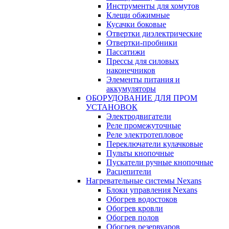
Инструменты для хомутов
Клещи обжимные
Кусачки боковые
Отвертки диэлектрические
Отвертки-пробники
Пассатижи
Прессы для силовых
наконечников
Элементы питания и
аккумуляторы
ОБОРУДОВАНИЕ ДЛЯ ПРОМ
УСТАНОВОК
Электродвигатели
Реле промежуточные
Реле электротепловое
Переключатели кулачковые
Пульты кнопочные
Пускатели ручные кнопочные
Расцепители
Нагревательные системы Nexans
Блоки управления Nexans
Обогрев водостоков
Обогрев кровли
Обогрев полов
Обогрев резервуаров