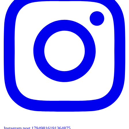
Instagram post 17949816191364875