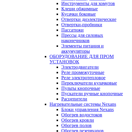
Инструменты для хомутов
Клещи обжимные
Кусачки боковые
Отвертки диэлектрические
Отвертки-пробники
Пассатижи
Прессы для силовых
наконечников
Элементы питания и
аккумуляторы
ОБОРУДОВАНИЕ ДЛЯ ПРОМ
УСТАНОВОК
Электродвигатели
Реле промежуточные
Реле электротепловое
Переключатели кулачковые
Пульты кнопочные
Пускатели ручные кнопочные
Расцепители
Нагревательные системы Nexans
Блоки управления Nexans
Обогрев водостоков
Обогрев кровли
Обогрев полов
Обогрев резервуаров