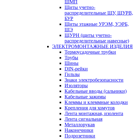
ЩМП
Щиты учетно-
распределительные ЩУ, ЩУРВ,
БУР
Щиты этажные УРЭМ, УЭРБ,
ЩЭ
ЩУРН (щиты учетно-
распределительные навесные)
ЭЛЕКТРОМОНТАЖНЫЕ ИЗДЕЛИЯ
Термоусадочные трубки
Трубы
Шины
DIN-рейки
Гильзы
Знаки электробезопасности
Изоляторы
Кабельные вводы (сальники)
Кабельные зажимы
Клеммы и клеммные колодки
Крепления для хомутов
Лента монтажная, изолента
Лента сигнальная
Металлорукав
Наконечники
Подрозетники