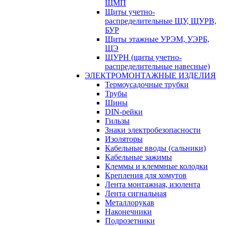
ЩМП
Щиты учетно-
распределительные ЩУ, ЩУРВ,
БУР
Щиты этажные УРЭМ, УЭРБ,
ЩЭ
ЩУРН (щиты учетно-
распределительные навесные)
ЭЛЕКТРОМОНТАЖНЫЕ ИЗДЕЛИЯ
Термоусадочные трубки
Трубы
Шины
DIN-рейки
Гильзы
Знаки электробезопасности
Изоляторы
Кабельные вводы (сальники)
Кабельные зажимы
Клеммы и клеммные колодки
Крепления для хомутов
Лента монтажная, изолента
Лента сигнальная
Металлорукав
Наконечники
Подрозетники