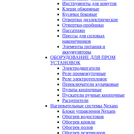
Инструменты для хомутов
Клещи обжимные
Кусачки боковые
Отвертки диэлектрические
Отвертки-пробники
Пассатижи
Прессы для силовых
наконечников
Элементы питания и
аккумуляторы
ОБОРУДОВАНИЕ ДЛЯ ПРОМ
УСТАНОВОК
Электродвигатели
Реле промежуточные
Реле электротепловое
Переключатели кулачковые
Пульты кнопочные
Пускатели ручные кнопочные
Расцепители
Нагревательные системы Nexans
Блоки управления Nexans
Обогрев водостоков
Обогрев кровли
Обогрев полов
Обогрев резервуаров