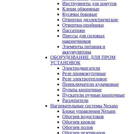
Инструменты для хомутов
Клещи обжимные
Кусачки боковые
Отвертки диэлектрические
Отвертки-пробники
Пассатижи
Прессы для силовых
наконечников
Элементы питания и
аккумуляторы
ОБОРУДОВАНИЕ ДЛЯ ПРОМ
УСТАНОВОК
Электродвигатели
Реле промежуточные
Реле электротепловое
Переключатели кулачковые
Пульты кнопочные
Пускатели ручные кнопочные
Расцепители
Нагревательные системы Nexans
Блоки управления Nexans
Обогрев водостоков
Обогрев кровли
Обогрев полов
Обогрев резервуаров