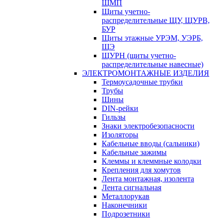
ЩМП
Щиты учетно-
распределительные ЩУ, ЩУРВ,
БУР
Щиты этажные УРЭМ, УЭРБ,
ЩЭ
ЩУРН (щиты учетно-
распределительные навесные)
ЭЛЕКТРОМОНТАЖНЫЕ ИЗДЕЛИЯ
Термоусадочные трубки
Трубы
Шины
DIN-рейки
Гильзы
Знаки электробезопасности
Изоляторы
Кабельные вводы (сальники)
Кабельные зажимы
Клеммы и клеммные колодки
Крепления для хомутов
Лента монтажная, изолента
Лента сигнальная
Металлорукав
Наконечники
Подрозетники