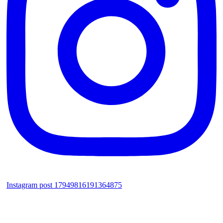
Instagram post 17949816191364875