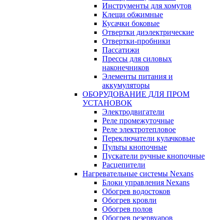
Инструменты для хомутов
Клещи обжимные
Кусачки боковые
Отвертки диэлектрические
Отвертки-пробники
Пассатижи
Прессы для силовых
наконечников
Элементы питания и
аккумуляторы
ОБОРУДОВАНИЕ ДЛЯ ПРОМ
УСТАНОВОК
Электродвигатели
Реле промежуточные
Реле электротепловое
Переключатели кулачковые
Пульты кнопочные
Пускатели ручные кнопочные
Расцепители
Нагревательные системы Nexans
Блоки управления Nexans
Обогрев водостоков
Обогрев кровли
Обогрев полов
Обогрев резервуаров