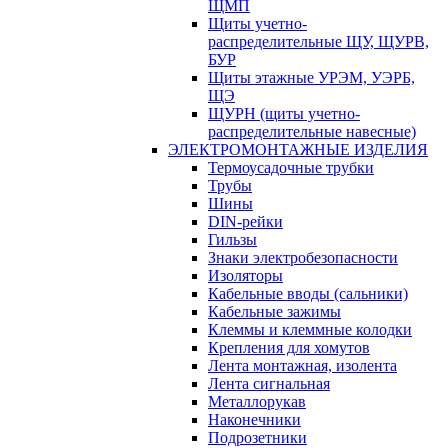
ЩМП
Щиты учетно-
распределительные ЩУ, ЩУРВ,
БУР
Щиты этажные УРЭМ, УЭРБ,
ЩЭ
ЩУРН (щиты учетно-
распределительные навесные)
ЭЛЕКТРОМОНТАЖНЫЕ ИЗДЕЛИЯ
Термоусадочные трубки
Трубы
Шины
DIN-рейки
Гильзы
Знаки электробезопасности
Изоляторы
Кабельные вводы (сальники)
Кабельные зажимы
Клеммы и клеммные колодки
Крепления для хомутов
Лента монтажная, изолента
Лента сигнальная
Металлорукав
Наконечники
Подрозетники