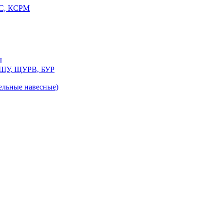
РС, КСРМ
П
 ЩУ, ЩУРВ, БУР
льные навесные)