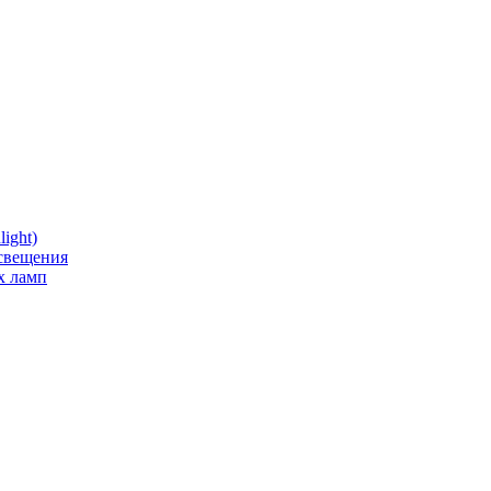
ight)
освещения
х ламп