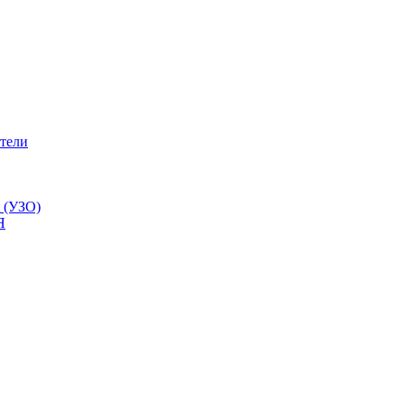
тели
 (УЗО)
Я