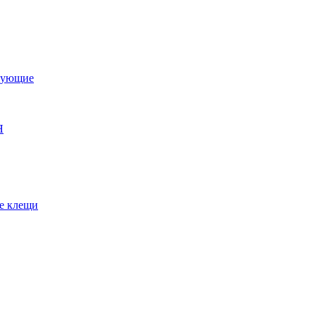
тующие
Я
е клещи