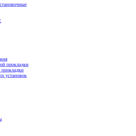
установочные
Е
ения
ной прокладки
й прокладки
их установок
ы