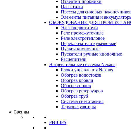
Отвертки-пробники
Пассатижи
Прессы для силовых наконечнико
Элементы питания и аккумулятор
ОБОРУДОВАНИЕ ДЛЯ ПРОМ УСТА
Электродвигатели
Реле промежуточные
Реле электротепловое
Переключатели кулачковые
Пульты кнопочные
Пускатели ручные кнопочные
Расцепители
Нагревательные системы Nexans
Блоки управления Nexans
Обогрев водостоков
Обогрев кровли
Обогрев полов
Обогрев резервуаров
Обогрев труб
Система снеготаяния
Терморегуляторы
Бренды
PHILIPS