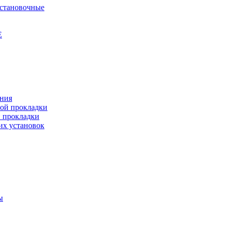
установочные
Е
ения
ной прокладки
й прокладки
их установок
ы