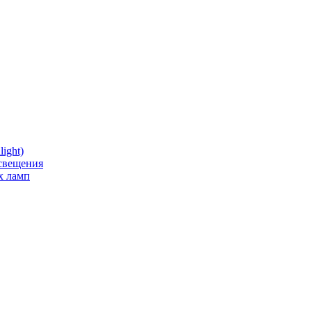
ight)
освещения
х ламп