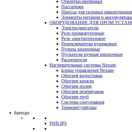
Отвертки-пробники
Пассатижи
Прессы для силовых наконечнико
Элементы питания и аккумулятор
ОБОРУДОВАНИЕ ДЛЯ ПРОМ УСТА
Электродвигатели
Реле промежуточные
Реле электротепловое
Переключатели кулачковые
Пульты кнопочные
Пускатели ручные кнопочные
Расцепители
Нагревательные системы Nexans
Блоки управления Nexans
Обогрев водостоков
Обогрев кровли
Обогрев полов
Обогрев резервуаров
Обогрев труб
Система снеготаяния
Терморегуляторы
Бренды
PHILIPS