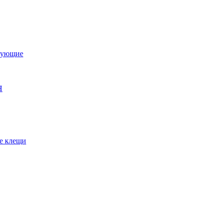
тующие
Я
е клещи