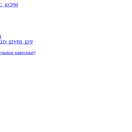
РС, КСРМ
П
 ЩУ, ЩУРВ, БУР
льные навесные)