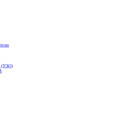
тели
 (УЗО)
Я