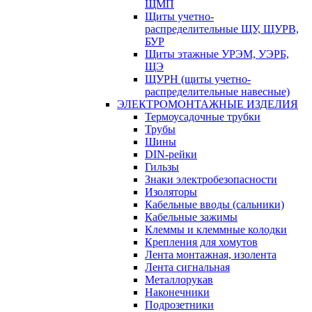
ЩМП
Щиты учетно-
распределительные ЩУ, ЩУРВ,
БУР
Щиты этажные УРЭМ, УЭРБ,
ЩЭ
ЩУРН (щиты учетно-
распределительные навесные)
ЭЛЕКТРОМОНТАЖНЫЕ ИЗДЕЛИЯ
Термоусадочные трубки
Трубы
Шины
DIN-рейки
Гильзы
Знаки электробезопасности
Изоляторы
Кабельные вводы (сальники)
Кабельные зажимы
Клеммы и клеммные колодки
Крепления для хомутов
Лента монтажная, изолента
Лента сигнальная
Металлорукав
Наконечники
Подрозетники