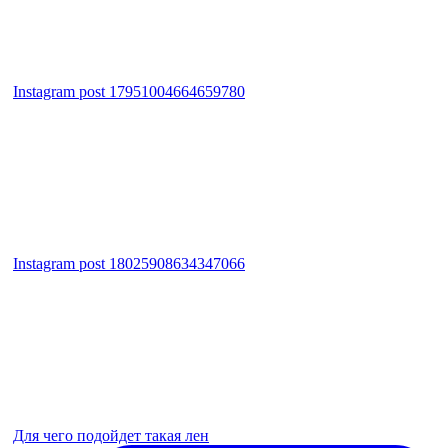
Instagram post 17951004664659780
Instagram post 18025908634347066
Для чего подойдет такая лен