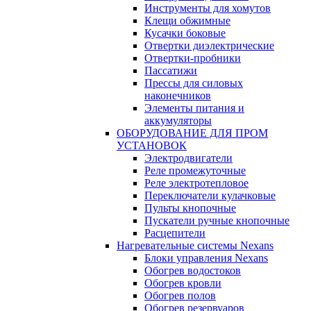
Инструменты для хомутов
Клещи обжимные
Кусачки боковые
Отвертки диэлектрические
Отвертки-пробники
Пассатижи
Прессы для силовых
наконечников
Элементы питания и
аккумуляторы
ОБОРУДОВАНИЕ ДЛЯ ПРОМ
УСТАНОВОК
Электродвигатели
Реле промежуточные
Реле электротепловое
Переключатели кулачковые
Пульты кнопочные
Пускатели ручные кнопочные
Расцепители
Нагревательные системы Nexans
Блоки управления Nexans
Обогрев водостоков
Обогрев кровли
Обогрев полов
Обогрев резервуаров