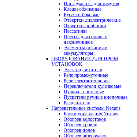
Инструменты для хомутов
Клещи обжимные
Кусачки боковые
Отвертки диэлектрические
Отвертки-пробники
Пассатижи
Прессы для силовых
наконечников
Элементы питания и
аккумуляторы
ОБОРУДОВАНИЕ ДЛЯ ПРОМ
УСТАНОВОК
Электродвигатели
Реле промежуточные
Реле электротепловое
Переключатели кулачковые
Пульты кнопочные
Пускатели ручные кнопочные
Расцепители
Нагревательные системы Nexans
Блоки управления Nexans
Обогрев водостоков
Обогрев кровли
Обогрев полов
Обогрев резервуаров