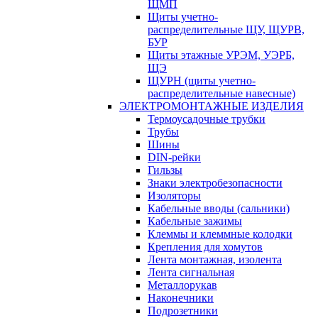
ЩМП
Щиты учетно-
распределительные ЩУ, ЩУРВ,
БУР
Щиты этажные УРЭМ, УЭРБ,
ЩЭ
ЩУРН (щиты учетно-
распределительные навесные)
ЭЛЕКТРОМОНТАЖНЫЕ ИЗДЕЛИЯ
Термоусадочные трубки
Трубы
Шины
DIN-рейки
Гильзы
Знаки электробезопасности
Изоляторы
Кабельные вводы (сальники)
Кабельные зажимы
Клеммы и клеммные колодки
Крепления для хомутов
Лента монтажная, изолента
Лента сигнальная
Металлорукав
Наконечники
Подрозетники