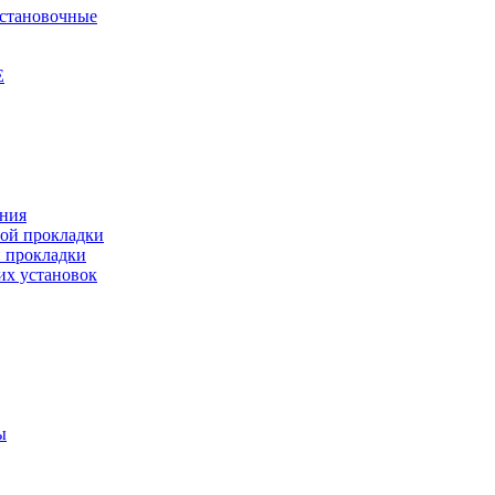
установочные
Е
ения
ной прокладки
й прокладки
их установок
ы