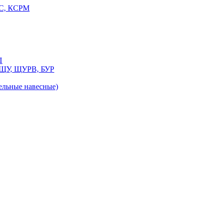
РС, КСРМ
П
 ЩУ, ЩУРВ, БУР
льные навесные)