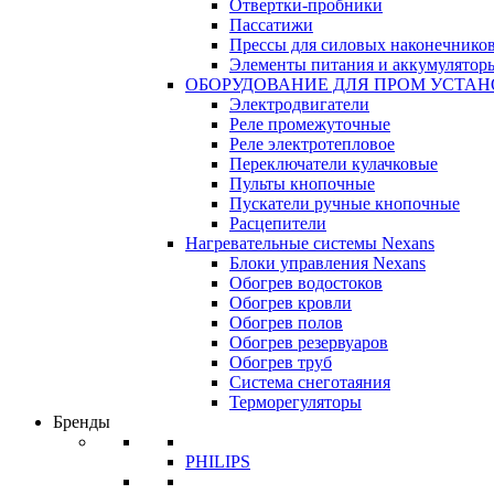
Отвертки-пробники
Пассатижи
Прессы для силовых наконечнико
Элементы питания и аккумулятор
ОБОРУДОВАНИЕ ДЛЯ ПРОМ УСТА
Электродвигатели
Реле промежуточные
Реле электротепловое
Переключатели кулачковые
Пульты кнопочные
Пускатели ручные кнопочные
Расцепители
Нагревательные системы Nexans
Блоки управления Nexans
Обогрев водостоков
Обогрев кровли
Обогрев полов
Обогрев резервуаров
Обогрев труб
Система снеготаяния
Терморегуляторы
Бренды
PHILIPS