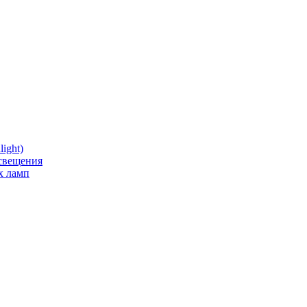
ight)
освещения
х ламп