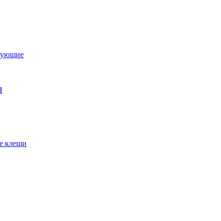
тующие
Я
е клещи