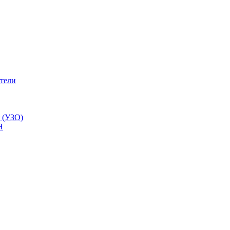
тели
 (УЗО)
Я