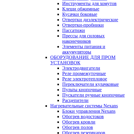
Инструменты для хомутов
Клещи обжимные
Кусачки боковые
Отвертки диэлектрические
Отвертки-пробники
Пассатижи
Прессы для силовых
наконечников
Элементы питания и
аккумуляторы
ОБОРУДОВАНИЕ ДЛЯ ПРОМ
УСТАНОВОК
Электродвигатели
Реле промежуточные
Реле электротепловое
Переключатели кулачковые
Пульты кнопочные
Пускатели ручные кнопочные
Расцепители
Нагревательные системы Nexans
Блоки управления Nexans
Обогрев водостоков
Обогрев кровли
Обогрев полов
Обогрев резервуаров