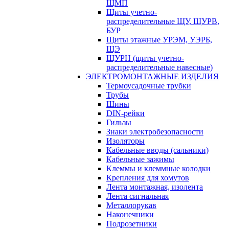
ЩМП
Щиты учетно-
распределительные ЩУ, ЩУРВ,
БУР
Щиты этажные УРЭМ, УЭРБ,
ЩЭ
ЩУРН (щиты учетно-
распределительные навесные)
ЭЛЕКТРОМОНТАЖНЫЕ ИЗДЕЛИЯ
Термоусадочные трубки
Трубы
Шины
DIN-рейки
Гильзы
Знаки электробезопасности
Изоляторы
Кабельные вводы (сальники)
Кабельные зажимы
Клеммы и клеммные колодки
Крепления для хомутов
Лента монтажная, изолента
Лента сигнальная
Металлорукав
Наконечники
Подрозетники