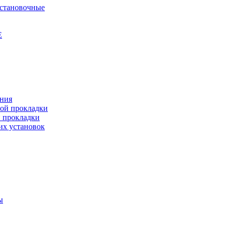
установочные
Е
ения
ной прокладки
й прокладки
их установок
ы