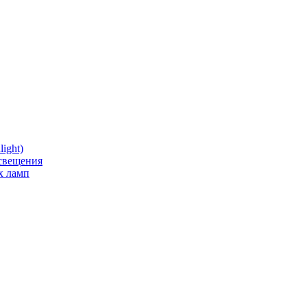
ight)
освещения
х ламп