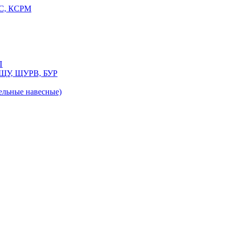
РС, КСРМ
П
 ЩУ, ЩУРВ, БУР
льные навесные)