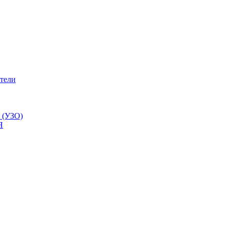
тели
 (УЗО)
Я