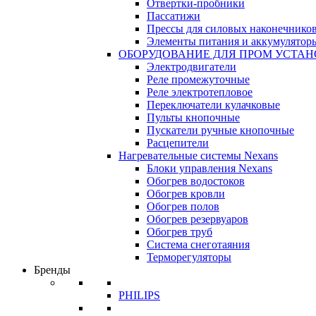
Отвертки-пробники
Пассатижи
Прессы для силовых наконечнико
Элементы питания и аккумулятор
ОБОРУДОВАНИЕ ДЛЯ ПРОМ УСТА
Электродвигатели
Реле промежуточные
Реле электротепловое
Переключатели кулачковые
Пульты кнопочные
Пускатели ручные кнопочные
Расцепители
Нагревательные системы Nexans
Блоки управления Nexans
Обогрев водостоков
Обогрев кровли
Обогрев полов
Обогрев резервуаров
Обогрев труб
Система снеготаяния
Терморегуляторы
Бренды
PHILIPS