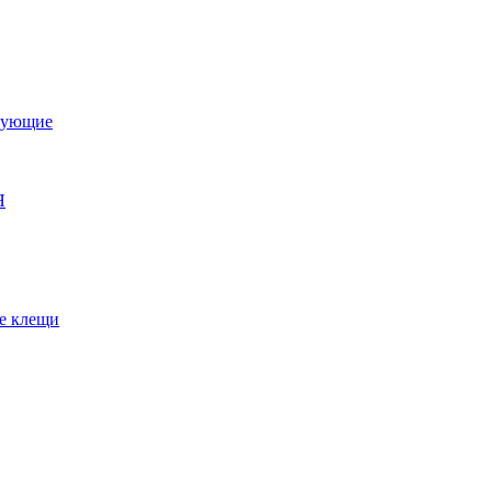
тующие
Я
е клещи