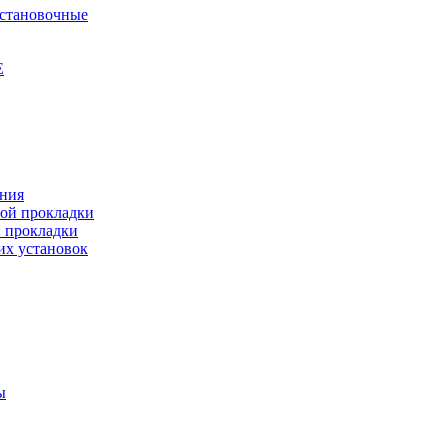
установочные
Е
ения
ной прокладки
й прокладки
их установок
ы