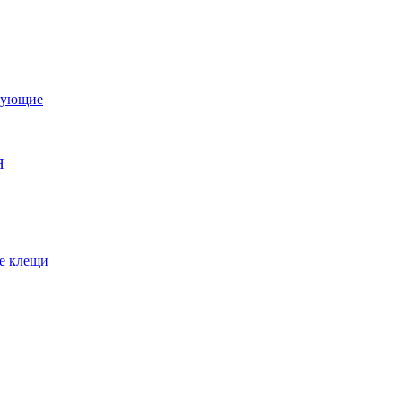
тующие
Я
е клещи