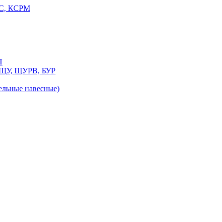
РС, КСРМ
П
 ЩУ, ЩУРВ, БУР
льные навесные)