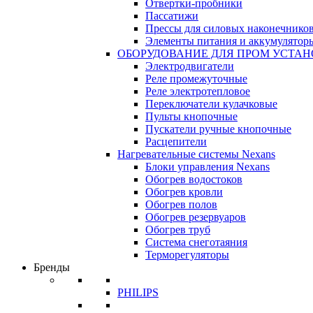
Отвертки-пробники
Пассатижи
Прессы для силовых наконечнико
Элементы питания и аккумулятор
ОБОРУДОВАНИЕ ДЛЯ ПРОМ УСТА
Электродвигатели
Реле промежуточные
Реле электротепловое
Переключатели кулачковые
Пульты кнопочные
Пускатели ручные кнопочные
Расцепители
Нагревательные системы Nexans
Блоки управления Nexans
Обогрев водостоков
Обогрев кровли
Обогрев полов
Обогрев резервуаров
Обогрев труб
Система снеготаяния
Терморегуляторы
Бренды
PHILIPS