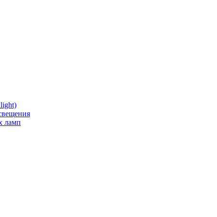
ight)
освещения
х ламп