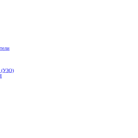
тели
 (УЗО)
Я