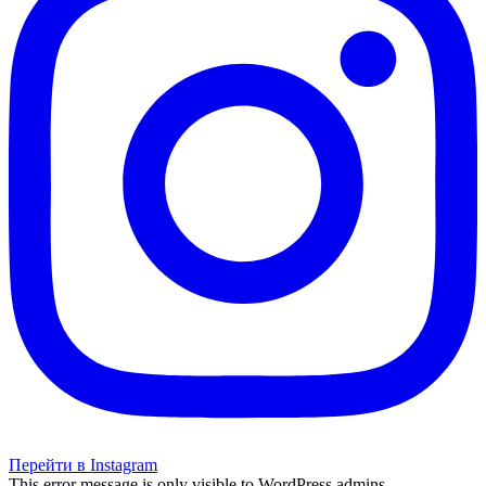
Перейти в Instagram
This error message is only visible to WordPress admins