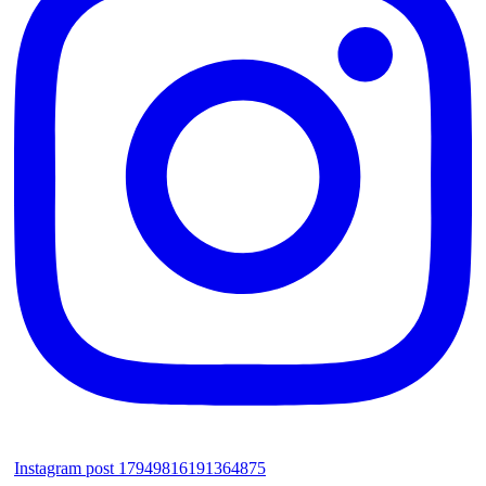
Instagram post 17949816191364875