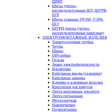
ЩМП
Щиты учетно-
распределительные ЩУ, ЩУРВ,
БУР
Щиты этажные УРЭМ, УЭРБ,
ЩЭ
ЩУРН (щиты учетно-
распределительные навесные)
ЭЛЕКТРОМОНТАЖНЫЕ ИЗДЕЛИЯ
Термоусадочные трубки
Трубы
Шины
DIN-рейки
Гильзы
Знаки электробезопасности
Изоляторы
Кабельные вводы (сальники)
Кабельные зажимы
Клеммы и клеммные колодки
Крепления для хомутов
Лента монтажная, изолента
Лента сигнальная
Металлорукав
Наконечники
Подрозетники