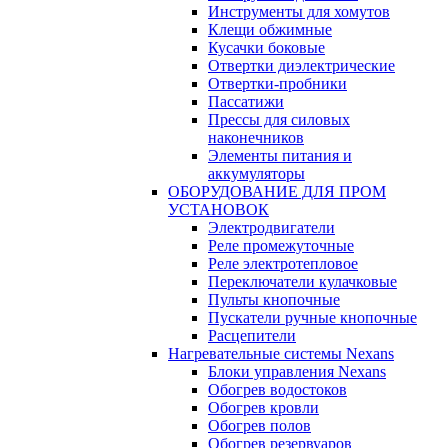
Инструменты для хомутов
Клещи обжимные
Кусачки боковые
Отвертки диэлектрические
Отвертки-пробники
Пассатижи
Прессы для силовых
наконечников
Элементы питания и
аккумуляторы
ОБОРУДОВАНИЕ ДЛЯ ПРОМ
УСТАНОВОК
Электродвигатели
Реле промежуточные
Реле электротепловое
Переключатели кулачковые
Пульты кнопочные
Пускатели ручные кнопочные
Расцепители
Нагревательные системы Nexans
Блоки управления Nexans
Обогрев водостоков
Обогрев кровли
Обогрев полов
Обогрев резервуаров