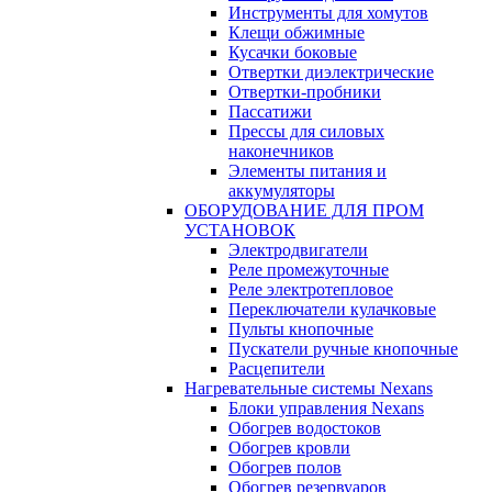
Инструменты для хомутов
Клещи обжимные
Кусачки боковые
Отвертки диэлектрические
Отвертки-пробники
Пассатижи
Прессы для силовых
наконечников
Элементы питания и
аккумуляторы
ОБОРУДОВАНИЕ ДЛЯ ПРОМ
УСТАНОВОК
Электродвигатели
Реле промежуточные
Реле электротепловое
Переключатели кулачковые
Пульты кнопочные
Пускатели ручные кнопочные
Расцепители
Нагревательные системы Nexans
Блоки управления Nexans
Обогрев водостоков
Обогрев кровли
Обогрев полов
Обогрев резервуаров