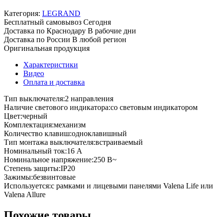
Категория:
LEGRAND
Бесплатный самовывоз
Сегодня
Доставка по Краснодару
В рабочие дни
Доставка по России
В любой регион
Оригинальная продукция
Характеристики
Видео
Оплата и доставка
Тип выключателя:
2 направления
Наличие светового индикатора:
со световым индикатором
Цвет:
черный
Комплектация:
механизм
Количество клавиш:
одноклавишный
Тип монтажа выключателя:
встраиваемый
Номинальный ток:
16 А
Номинальное напряжение:
250 В~
Степень защиты:
IP20
Зажимы:
безвинтовые
Используется:
с рамками и лицевыми панелями Valena Life или
Valena Allure
Похожие товары