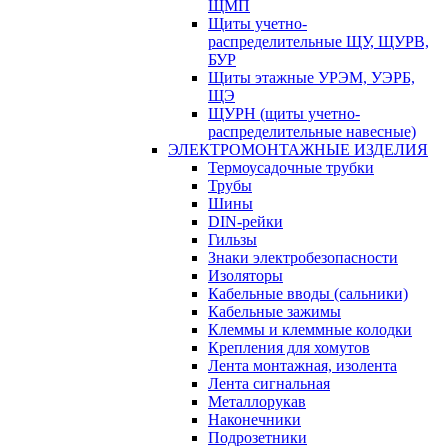
ЩМП
Щиты учетно-
распределительные ЩУ, ЩУРВ,
БУР
Щиты этажные УРЭМ, УЭРБ,
ЩЭ
ЩУРН (щиты учетно-
распределительные навесные)
ЭЛЕКТРОМОНТАЖНЫЕ ИЗДЕЛИЯ
Термоусадочные трубки
Трубы
Шины
DIN-рейки
Гильзы
Знаки электробезопасности
Изоляторы
Кабельные вводы (сальники)
Кабельные зажимы
Клеммы и клеммные колодки
Крепления для хомутов
Лента монтажная, изолента
Лента сигнальная
Металлорукав
Наконечники
Подрозетники