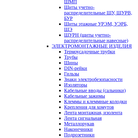
ЩМП
Щиты учетно-
распределительные ЩУ, ЩУРВ,
БУР
Щиты этажные УРЭМ, УЭРБ,
ЩЭ
ЩУРН (щиты учетно-
распределительные навесные)
ЭЛЕКТРОМОНТАЖНЫЕ ИЗДЕЛИЯ
Термоусадочные трубки
Трубы
Шины
DIN-рейки
Гильзы
Знаки электробезопасности
Изоляторы
Кабельные вводы (сальники)
Кабельные зажимы
Клеммы и клеммные колодки
Крепления для хомутов
Лента монтажная, изолента
Лента сигнальная
Металлорукав
Наконечники
Подрозетники