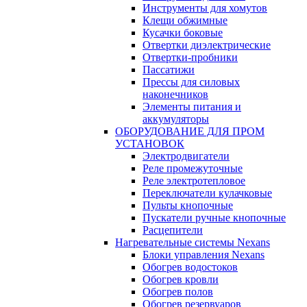
Инструменты для хомутов
Клещи обжимные
Кусачки боковые
Отвертки диэлектрические
Отвертки-пробники
Пассатижи
Прессы для силовых
наконечников
Элементы питания и
аккумуляторы
ОБОРУДОВАНИЕ ДЛЯ ПРОМ
УСТАНОВОК
Электродвигатели
Реле промежуточные
Реле электротепловое
Переключатели кулачковые
Пульты кнопочные
Пускатели ручные кнопочные
Расцепители
Нагревательные системы Nexans
Блоки управления Nexans
Обогрев водостоков
Обогрев кровли
Обогрев полов
Обогрев резервуаров