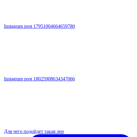
Instagram post 17951004664659780
Instagram post 18025908634347066
Для чего подойдет такая лен