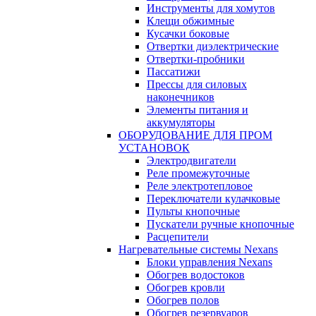
Инструменты для хомутов
Клещи обжимные
Кусачки боковые
Отвертки диэлектрические
Отвертки-пробники
Пассатижи
Прессы для силовых
наконечников
Элементы питания и
аккумуляторы
ОБОРУДОВАНИЕ ДЛЯ ПРОМ
УСТАНОВОК
Электродвигатели
Реле промежуточные
Реле электротепловое
Переключатели кулачковые
Пульты кнопочные
Пускатели ручные кнопочные
Расцепители
Нагревательные системы Nexans
Блоки управления Nexans
Обогрев водостоков
Обогрев кровли
Обогрев полов
Обогрев резервуаров