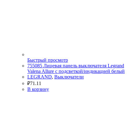
Быстрый просмотр
755085 Лицевая панель выключателя Legrand
Valena Allure с подсветкой/индикацией белый
LEGRAND
,
Выключатели
₽
71.11
В корзину