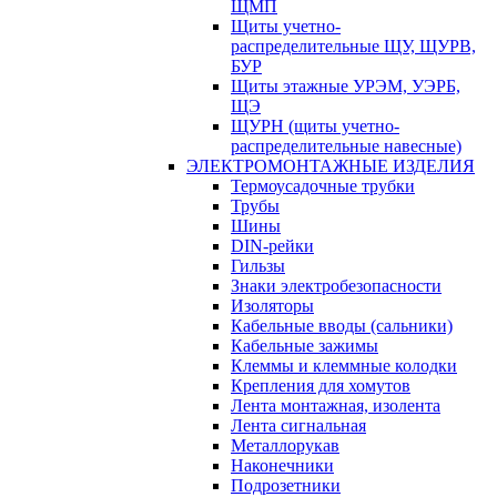
ЩМП
Щиты учетно-
распределительные ЩУ, ЩУРВ,
БУР
Щиты этажные УРЭМ, УЭРБ,
ЩЭ
ЩУРН (щиты учетно-
распределительные навесные)
ЭЛЕКТРОМОНТАЖНЫЕ ИЗДЕЛИЯ
Термоусадочные трубки
Трубы
Шины
DIN-рейки
Гильзы
Знаки электробезопасности
Изоляторы
Кабельные вводы (сальники)
Кабельные зажимы
Клеммы и клеммные колодки
Крепления для хомутов
Лента монтажная, изолента
Лента сигнальная
Металлорукав
Наконечники
Подрозетники