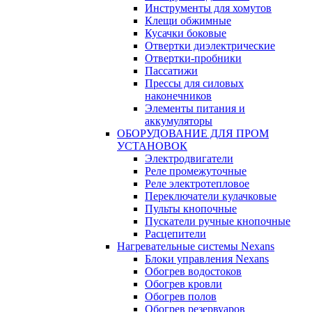
Инструменты для хомутов
Клещи обжимные
Кусачки боковые
Отвертки диэлектрические
Отвертки-пробники
Пассатижи
Прессы для силовых
наконечников
Элементы питания и
аккумуляторы
ОБОРУДОВАНИЕ ДЛЯ ПРОМ
УСТАНОВОК
Электродвигатели
Реле промежуточные
Реле электротепловое
Переключатели кулачковые
Пульты кнопочные
Пускатели ручные кнопочные
Расцепители
Нагревательные системы Nexans
Блоки управления Nexans
Обогрев водостоков
Обогрев кровли
Обогрев полов
Обогрев резервуаров