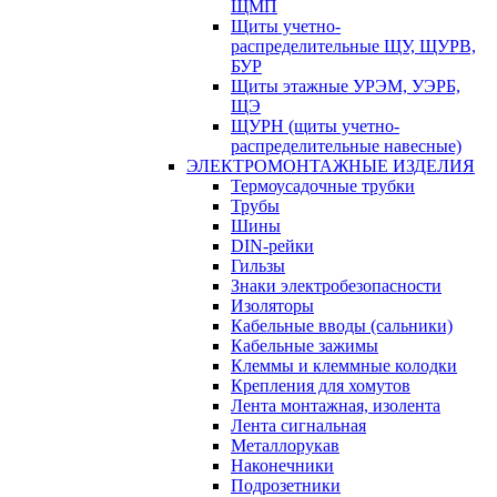
ЩМП
Щиты учетно-
распределительные ЩУ, ЩУРВ,
БУР
Щиты этажные УРЭМ, УЭРБ,
ЩЭ
ЩУРН (щиты учетно-
распределительные навесные)
ЭЛЕКТРОМОНТАЖНЫЕ ИЗДЕЛИЯ
Термоусадочные трубки
Трубы
Шины
DIN-рейки
Гильзы
Знаки электробезопасности
Изоляторы
Кабельные вводы (сальники)
Кабельные зажимы
Клеммы и клеммные колодки
Крепления для хомутов
Лента монтажная, изолента
Лента сигнальная
Металлорукав
Наконечники
Подрозетники