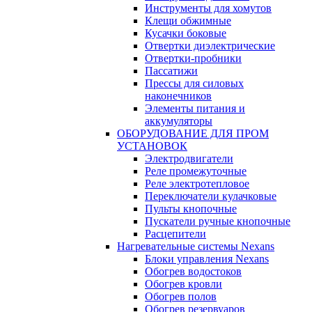
Инструменты для хомутов
Клещи обжимные
Кусачки боковые
Отвертки диэлектрические
Отвертки-пробники
Пассатижи
Прессы для силовых
наконечников
Элементы питания и
аккумуляторы
ОБОРУДОВАНИЕ ДЛЯ ПРОМ
УСТАНОВОК
Электродвигатели
Реле промежуточные
Реле электротепловое
Переключатели кулачковые
Пульты кнопочные
Пускатели ручные кнопочные
Расцепители
Нагревательные системы Nexans
Блоки управления Nexans
Обогрев водостоков
Обогрев кровли
Обогрев полов
Обогрев резервуаров