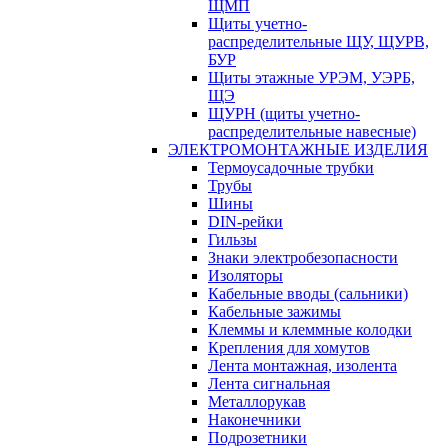
ЩМП
Щиты учетно-
распределительные ЩУ, ЩУРВ,
БУР
Щиты этажные УРЭМ, УЭРБ,
ЩЭ
ЩУРН (щиты учетно-
распределительные навесные)
ЭЛЕКТРОМОНТАЖНЫЕ ИЗДЕЛИЯ
Термоусадочные трубки
Трубы
Шины
DIN-рейки
Гильзы
Знаки электробезопасности
Изоляторы
Кабельные вводы (сальники)
Кабельные зажимы
Клеммы и клеммные колодки
Крепления для хомутов
Лента монтажная, изолента
Лента сигнальная
Металлорукав
Наконечники
Подрозетники