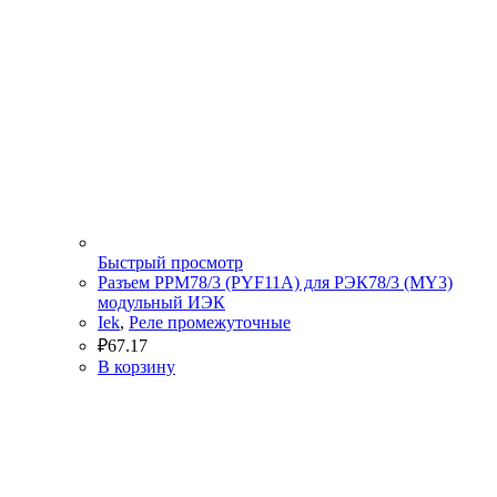
Быстрый просмотр
Разъем РРМ78/3 (PYF11A) для РЭК78/3 (MY3)
модульный ИЭК
Iek
,
Реле промежуточные
₽
67.17
В корзину