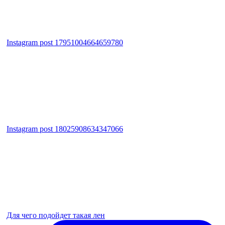
Instagram post 17951004664659780
Instagram post 18025908634347066
Для чего подойдет такая лен