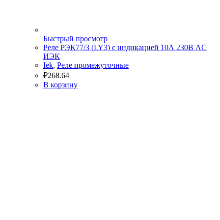
Быстрый просмотр
Реле РЭК77/3 (LY3) с индикацией 10А 230В АC
ИЭК
Iek
,
Реле промежуточные
₽
268.64
В корзину