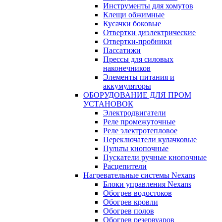
Инструменты для хомутов
Клещи обжимные
Кусачки боковые
Отвертки диэлектрические
Отвертки-пробники
Пассатижи
Прессы для силовых
наконечников
Элементы питания и
аккумуляторы
ОБОРУДОВАНИЕ ДЛЯ ПРОМ
УСТАНОВОК
Электродвигатели
Реле промежуточные
Реле электротепловое
Переключатели кулачковые
Пульты кнопочные
Пускатели ручные кнопочные
Расцепители
Нагревательные системы Nexans
Блоки управления Nexans
Обогрев водостоков
Обогрев кровли
Обогрев полов
Обогрев резервуаров