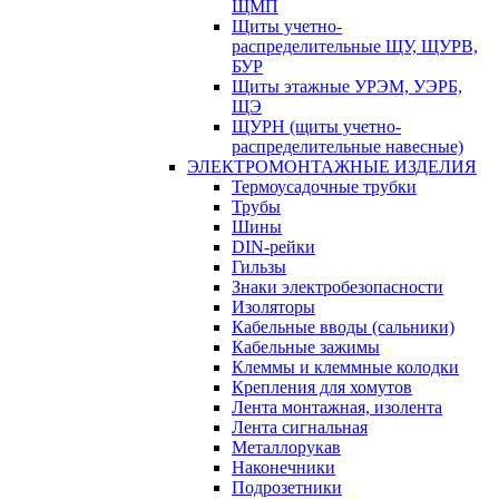
ЩМП
Щиты учетно-
распределительные ЩУ, ЩУРВ,
БУР
Щиты этажные УРЭМ, УЭРБ,
ЩЭ
ЩУРН (щиты учетно-
распределительные навесные)
ЭЛЕКТРОМОНТАЖНЫЕ ИЗДЕЛИЯ
Термоусадочные трубки
Трубы
Шины
DIN-рейки
Гильзы
Знаки электробезопасности
Изоляторы
Кабельные вводы (сальники)
Кабельные зажимы
Клеммы и клеммные колодки
Крепления для хомутов
Лента монтажная, изолента
Лента сигнальная
Металлорукав
Наконечники
Подрозетники