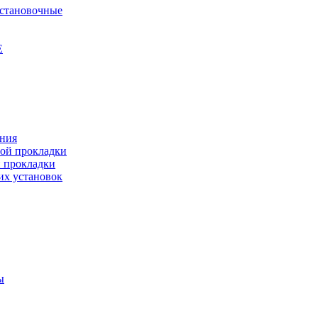
установочные
Е
ения
ной прокладки
й прокладки
их установок
ы