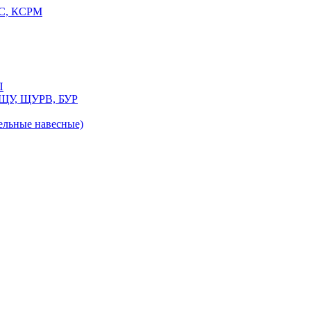
РС, КСРМ
П
 ЩУ, ЩУРВ, БУР
льные навесные)