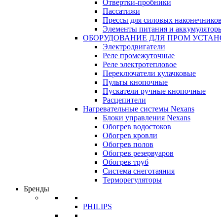
Отвертки-пробники
Пассатижи
Прессы для силовых наконечнико
Элементы питания и аккумулятор
ОБОРУДОВАНИЕ ДЛЯ ПРОМ УСТА
Электродвигатели
Реле промежуточные
Реле электротепловое
Переключатели кулачковые
Пульты кнопочные
Пускатели ручные кнопочные
Расцепители
Нагревательные системы Nexans
Блоки управления Nexans
Обогрев водостоков
Обогрев кровли
Обогрев полов
Обогрев резервуаров
Обогрев труб
Система снеготаяния
Терморегуляторы
Бренды
PHILIPS