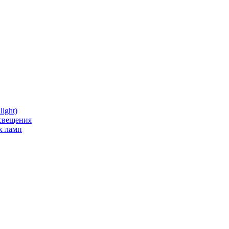
ight)
освещения
х ламп