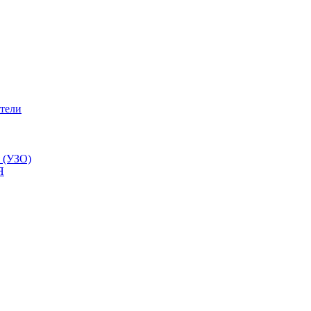
тели
 (УЗО)
Я