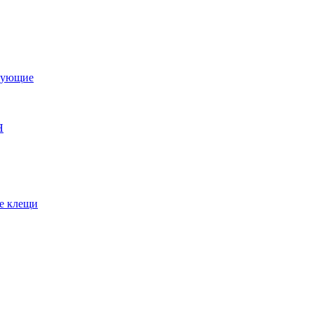
тующие
Я
е клещи